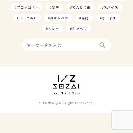
ブロッコリー
紫芋
てんとう虫
スパイス
ヨーグルト
芽キャベツ
雑誌
き・まま
カレー
キャベツ
© Paritaly All right reserverd.