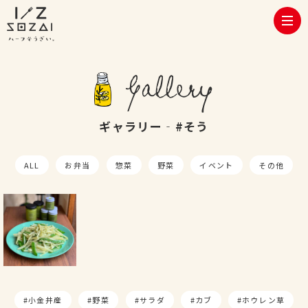
toggl
navig
Gallery
ギャラリー‐#そう
ALL
お弁当
惣菜
野菜
イベント
その他
小金井産
野菜
サラダ
カブ
ホウレン草