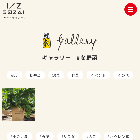
toggl
navig
Gallery
ギャラリー‐#冬野菜
ALL
お弁当
惣菜
野菜
イベント
その他
小金井産
野菜
サラダ
カブ
ホウレン草