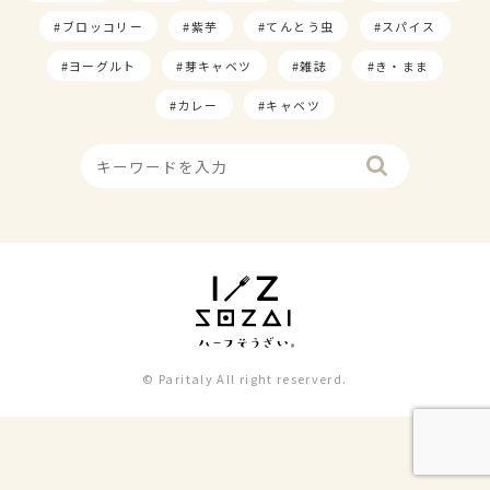
ブロッコリー
紫芋
てんとう虫
スパイス
ヨーグルト
芽キャベツ
雑誌
き・まま
カレー
キャベツ
© Paritaly All right reserverd.