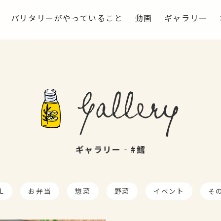
パリタリーがやっていること
動画
ギャラリー
Gallery
ギャラリー‐#鱈
L
お弁当
惣菜
野菜
イベント
そ